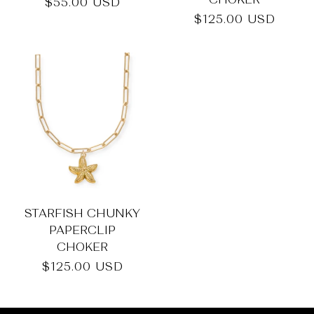
_
Preis
$55.00 USD
Normaler
$125.00 USD
Preis
STARFISH CHUNKY
PAPERCLIP
CHOKER
Normaler
$125.00 USD
Preis