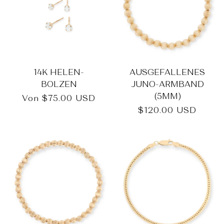
14K HELEN-
AUSGEFALLENES
BOLZEN
JUNO-ARMBAND
(5MM)
Normaler
Von
$75.00 USD
Preis
Normaler
$120.00 USD
Preis