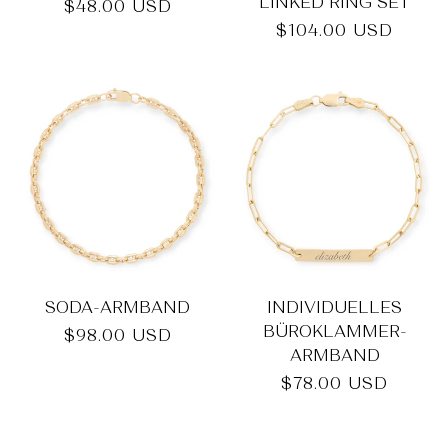
LINKED RING SET
Normaler
$48.00 USD
Preis
Normaler
$104.00 USD
Preis
SODA-ARMBAND
INDIVIDUELLES
BÜROKLAMMER-
Normaler
$98.00 USD
ARMBAND
Preis
Normaler
$78.00 USD
Preis