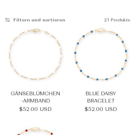
_
Filtern und sortieren
21 Produkte
GÄNSEBLÜMCHEN
BLUE DAISY
-ARMBAND
BRACELET
Normaler
$52.00 USD
Normaler
$52.00 USD
Preis
Preis