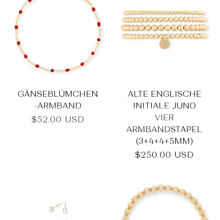
GÄNSEBLÜMCHEN
ALTE ENGLISCHE
-ARMBAND
INITIALE JUNO
VIER
Normaler
$52.00 USD
ARMBANDSTAPEL
Preis
(3+4+4+5MM)
Normaler
$250.00 USD
Preis