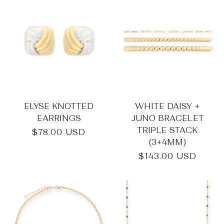
_
ELYSE KNOTTED
WHITE DAISY +
EARRINGS
JUNO BRACELET
TRIPLE STACK
Normaler
$78.00 USD
(3+4MM)
Preis
Normaler
$143.00 USD
Preis