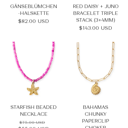
GÄNSEBLÜMCHEN
RED DAISY + JUNO
-HALSKETTE
BRACELET TRIPLE
STACK (3+4MM)
Normaler
$82.00 USD
Preis
Normaler
$143.00 USD
Preis
STARFISH BEADED
BAHAMAS
NECKLACE
CHUNKY
PAPERCLIP
Normaler
Verkaufspreis
$75.00 USD
CHOKER