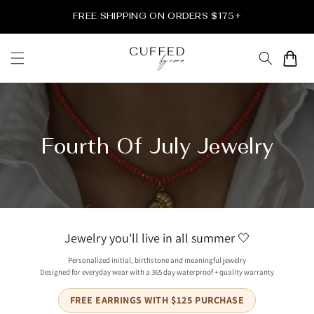
Direkt
zum
FREE SHIPPING ON ORDERS $175+
Inhalt
Warenkor
Fourth Of July Jewelry
Jewelry you'll live in all summer 🤍
Personalized initial, birthstone and meaningful jewelry
Designed for everyday wear with a 365 day waterproof + quality warranty
FREE EARRINGS WITH $125 PURCHASE