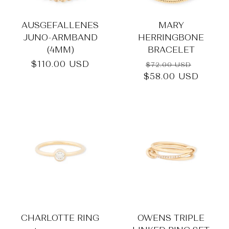
_
AUSGEFALLENES
MARY
JUNO-ARMBAND
HERRINGBONE
(4MM)
BRACELET
Normaler
$110.00 USD
Normaler
Verkau
$72.00 USD
Preis
Preis
$58.00 USD
CHARLOTTE RING
OWENS TRIPLE