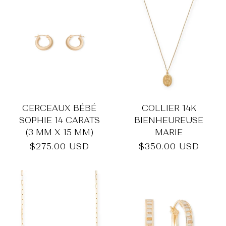
CERCEAUX BÉBÉ
COLLIER 14K
SOPHIE 14 CARATS
BIENHEUREUSE
(3 MM X 15 MM)
MARIE
Prix
$275.00 USD
Prix
$350.00 USD
habituel
habituel