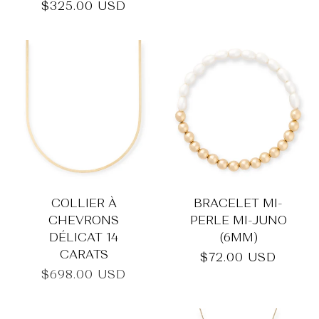
Prix
$325.00 USD
habituel
COLLIER À
BRACELET MI-
CHEVRONS
PERLE MI-JUNO
DÉLICAT 14
(6MM)
CARATS
Prix
$72.00 USD
habituel
Prix
$698.00 USD
habituel