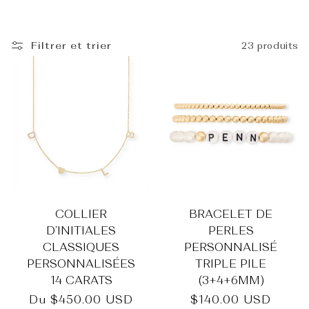
_
Filtrer et trier
23 produits
COLLIER
BRACELET DE
D’INITIALES
PERLES
CLASSIQUES
PERSONNALISÉ
PERSONNALISÉES
TRIPLE PILE
14 CARATS
(3+4+6MM)
Prix
Du
$450.00 USD
Prix
$140.00 USD