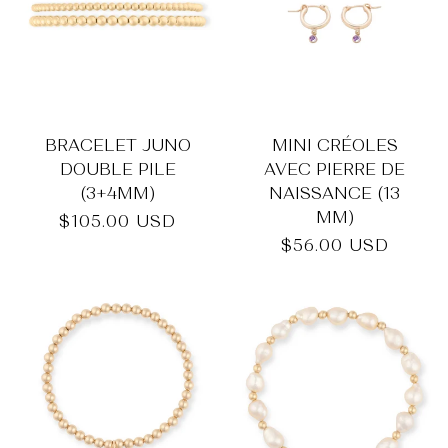
_
BRACELET JUNO
MINI CRÉOLES
DOUBLE PILE
AVEC PIERRE DE
(3+4MM)
NAISSANCE (13
MM)
Prix
$105.00 USD
habituel
Prix
$56.00 USD
habituel