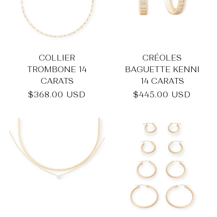
_
COLLIER
CRÉOLES
TROMBONE 14
BAGUETTE KENNI
CARATS
14 CARATS
Prix
$368.00 USD
Prix
$445.00 USD
habituel
habituel