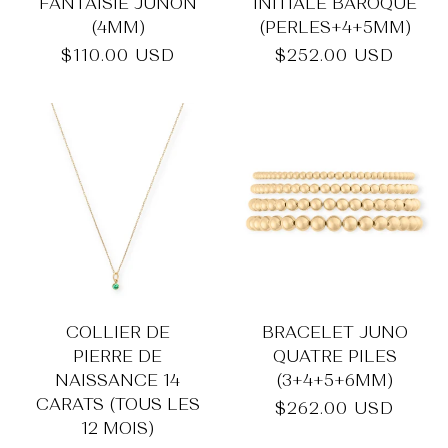
_
FANTAISIE JUNON
INITIALE BAROQUE
(4MM)
(PERLES+4+5MM)
Prix
$110.00 USD
Prix
$252.00 USD
habituel
habituel
COLLIER DE
BRACELET JUNO
PIERRE DE
QUATRE PILES
NAISSANCE 14
(3+4+5+6MM)
CARATS (TOUS LES
Prix
$262.00 USD
12 MOIS)
habituel