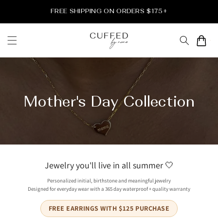
et
passer
FREE SHIPPING ON ORDERS $175+
au
contenu
Panier
Mother's Day Collection
Jewelry you'll live in all summer 🤍
Personalized initial, birthstone and meaningful jewelry
Designed for everyday wear with a 365 day waterproof + quality warranty
FREE EARRINGS WITH $125 PURCHASE