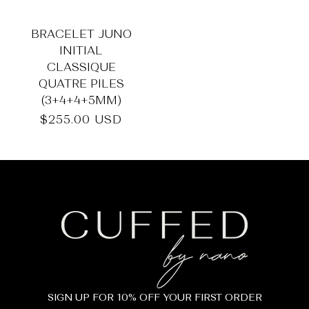
BRACELET JUNO
INITIAL
CLASSIQUE
QUATRE PILES
(3+4+4+5MM)
Prix
$255.00 USD
habituel
SIGN UP FOR 10% OFF YOUR FIRST ORDER