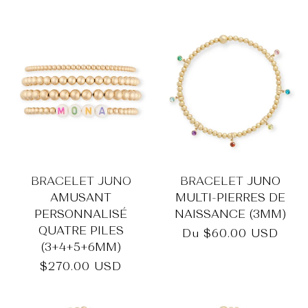
habituel
habituel
BRACELET JUNO
BRACELET JUNO
AMUSANT
MULTI-PIERRES DE
PERSONNALISÉ
NAISSANCE (3MM)
QUATRE PILES
Prix
Du
$60.00 USD
(3+4+5+6MM)
habituel
Prix
$270.00 USD
habituel